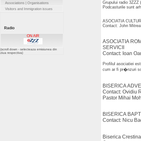
Grupului radio 3ZZZ 
Associations | Organisations
Podcasturile sunt ar
Visitors and Immigration issues
ASOCIATIA CULTU
Contact: John Mitrea
Radio
ON AIR
ASOCIATIA RO
SERVICII
(scroll down - selecteaza emisiunea din
Contact: Ioan Oa
ziua respectiva)
Profilul asociatiei e
cum ar fi pr�nzuri so
BISERICA ADV
Contact: Ovidiu 
Pastor Mihai Mo
BISERICA BAP
Contact: Nicu Ba
Biserica Crestin