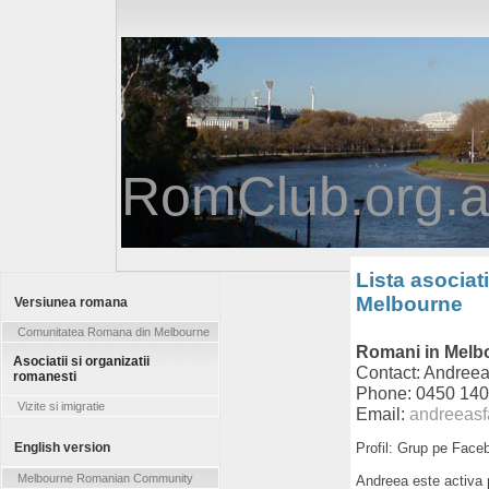
RomClub.org.
Lista asociati
Melbourne
Versiunea romana
Comunitatea Romana din Melbourne
Romani in Melb
Asociatii si organizatii
Contact: Andreea
romanesti
Phone: 0450 140
Vizite si imigratie
Email:
andreeas
English version
Profil: Grup pe Faceb
Melbourne Romanian Community
Andreea este activa