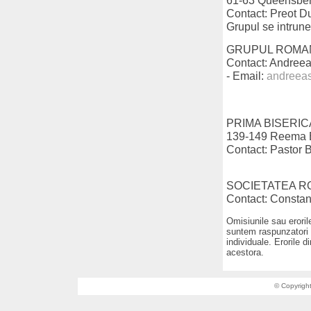
61-63 Queensberr
Contact: Preot D
Grupul se intrune
GRUPUL ROMAN
Contact: Andreea
- Email:
andreea
PRIMA BISERIC
139-149 Reema B
Contact: Pastor 
SOCIETATEA R
Contact: Constan
Omisiunile sau eroril
suntem raspunzatori p
individuale. Erorile d
acestora.
© Copyrigh