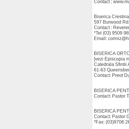
Contact : www.m
Biserica Crestina
597 Burwood Rd. 
Contact : Reveren
*Tel (03) 9509 9
Email: coriniz@h
BISERICA ORT
[vezi Episcopia m
Catedrala Sfintii 
61-63 Queensberr
Contact: Preot D
BISERICA PENT
Contact: Pastor 
BISERICA PEN
Contact: Pastor G
*Fax: (03)9706 